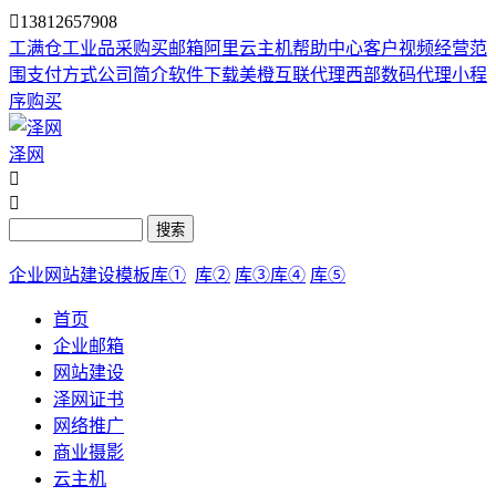

13812657908
工满仓
工业品采购
买邮箱
阿里云主机
帮助中心
客户视频
经营范
围
支付方式
公司简介
软件下载
美橙互联代理
西部数码代理
小程
序购买
泽网


搜索
企业网站建设模板库①
库②
库③
库④
库⑤
首页
企业邮箱
网站建设
泽网证书
网络推广
商业摄影
云主机