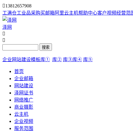

13812657908
工满仓
工业品采购
买邮箱
阿里云主机
帮助中心
客户视频
经营范
泽网


搜索
企业网站建设模板库①
库②
库③
库④
库⑤
首页
企业邮箱
网站建设
泽网证书
网络推广
商业摄影
云主机
企业视频
服务范围