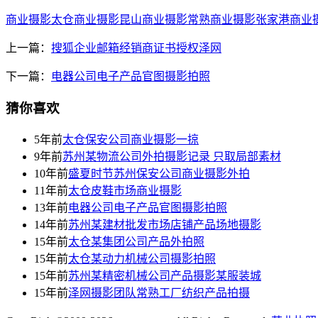
商业摄影
太仓商业摄影
昆山商业摄影
常熟商业摄影
张家港商业
上一篇：
搜狐企业邮箱经销商证书授权泽网
下一篇：
电器公司电子产品官图摄影拍照
猜你喜欢
5年前
太仓保安公司商业摄影一掠
9年前
苏州某物流公司外拍摄影记录 只取局部素材
10年前
盛夏时节苏州保安公司商业摄影外拍
11年前
太仓皮鞋市场商业摄影
13年前
电器公司电子产品官图摄影拍照
14年前
苏州某建材批发市场店铺产品场地摄影
15年前
太仓某集团公司产品外拍照
15年前
太仓某动力机械公司摄影拍照
15年前
苏州某精密机械公司产品摄影某服装城
15年前
泽网摄影团队常熟工厂纺织产品拍摄