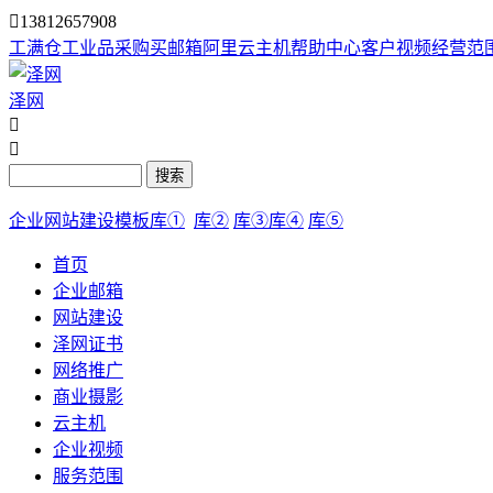

13812657908
工满仓
工业品采购
买邮箱
阿里云主机
帮助中心
客户视频
经营范
泽网


搜索
企业网站建设模板库①
库②
库③
库④
库⑤
首页
企业邮箱
网站建设
泽网证书
网络推广
商业摄影
云主机
企业视频
服务范围